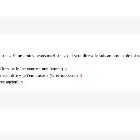
♫
oit « Eime erotevmenos mazi sou » qui veut dire « Je suis amoureux de toi »
lorsque le locuteur est une femme)
♫
i veut dire « je t'embrasse » (Grec moderne)
♫
rec ancien)
♫