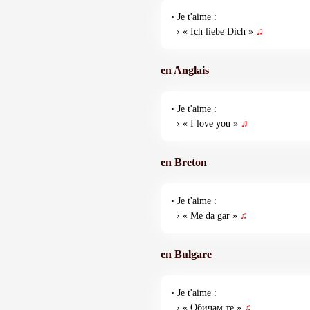
• Je t'aime :
› « Ich liebe Dich »
♫
en Anglais
• Je t'aime :
› « I love you »
♫
en Breton
• Je t'aime :
› « Me da gar »
♫
en Bulgare
• Je t'aime :
› « Обичам те »
♫