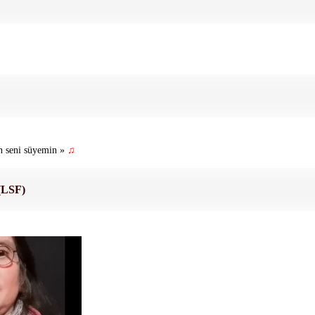
n seni süyemin »
♫
(LSF)