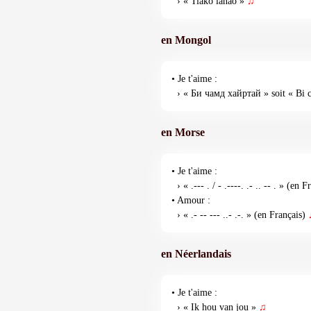
› « Tiako ianao »
♫
en Mongol
• Je t'aime :
› « Би чамд хайртай » soit « Bi 
en Morse
• Je t'aime :
› « .--- . / - .----. .- .. -- . » (en 
• Amour :
› « .- -- --- ..- .-. » (en Français)
en Néerlandais
• Je t'aime :
› « Ik hou van jou »
♫