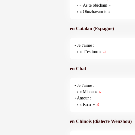
› « As te obicham »
› « Obozhavam te »
en Catalan (Espagne)
• Je t'aime :
› « T’estimo »
♫
en Chat
• Je t'aime :
› « Miaou »
♫
• Amour :
› « Rrrrr »
♫
en Chinois (dialecte Wenzhou)