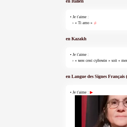
en Italien
• Je t'aime :
› « Ti amo »
♫
en Kazakh
• Je t'aime :
› « мен сені сүйемін » soit « me
en Langue des Signes Français 
• Je t'aime :
▶