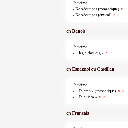
• Je t'aime :
› Ne s'écrit pas (romantique)
♫
› Ne s'écrit pas (amical)
♫
en Danois
• Je t'aime :
› « Jeg elsker dig »
♫
en Espagnol ou Castillan
• Je t'aime :
› « Te amo » (romantique)
♫
♫
› « Te quiero »
♫
♫
en Français