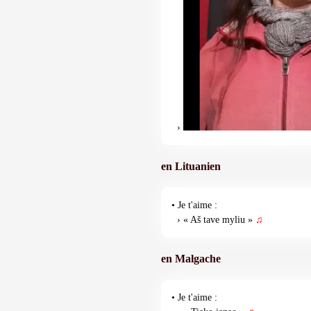
›
en Lituanien
• Je t'aime :
› « Aš tave myliu »
♫
en Malgache
• Je t'aime :