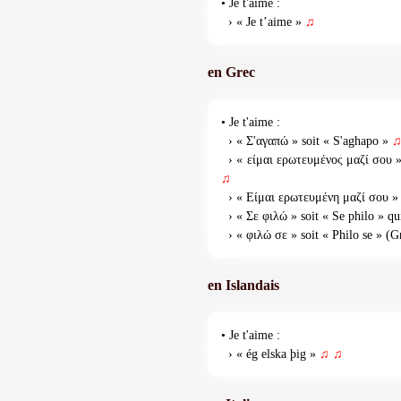
• Je t'aime :
› « Je t’aime »
♫
en Grec
• Je t'aime :
› « Σ'αγαπώ » soit « S'aghapo »
› « είμαι ερωτευμένος μαζί σου » s
♫
› « Είμαι ερωτευμένη μαζί σου » (
› « Σε φιλώ » soit « Se philo » qu
› « φιλώ σε » soit « Philo se » (G
en Islandais
• Je t'aime :
› « ég elska þig »
♫
♫