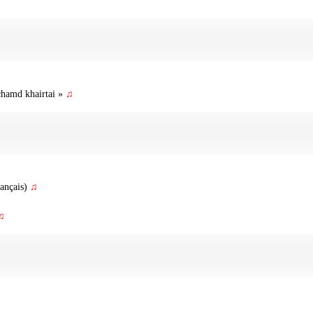
chamd khairtai »
♫
Français)
♫
♫